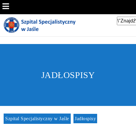
JADŁOSPISY
Szpital Specjalistyczny w Jaśle
Jadłospisy