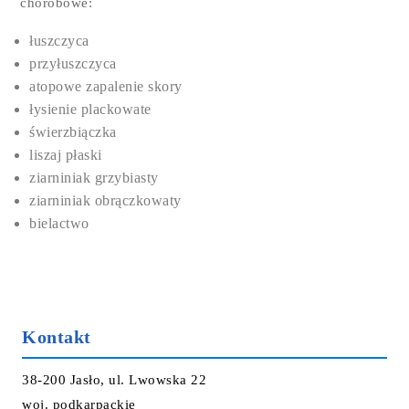
chorobowe:
łuszczyca
przyłuszczyca
atopowe zapalenie skory
łysienie plackowate
świerzbiączka
liszaj płaski
ziarniniak grzybiasty
ziarniniak obrączkowaty
bielactwo
Kontakt
38-200 Jasło, ul. Lwowska 22
woj. podkarpackie