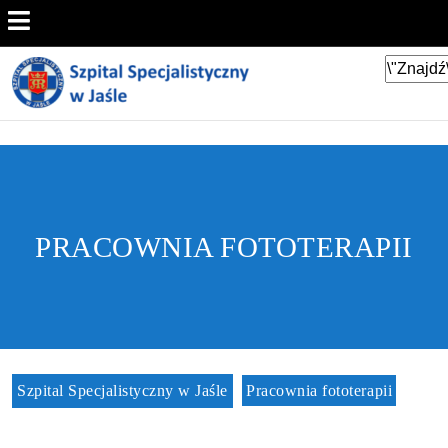
PRACOWNIA FOTOTERAPII
Szpital Specjalistyczny w Jaśle
Pracownia fototerapii