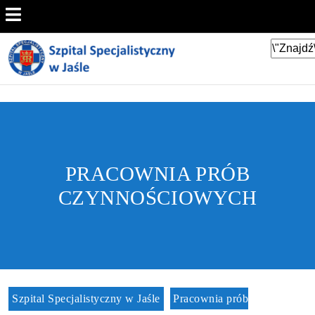
PRACOWNIA PRÓB
CZYNNOŚCIOWYCH
Szpital Specjalistyczny w Jaśle
Pracownia prób