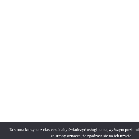
Ta strona korzysta z ciasteczek aby świadczyć usługi na najwyższym poziomi
ze strony oznacza, że zgadzasz się na ich użycie.