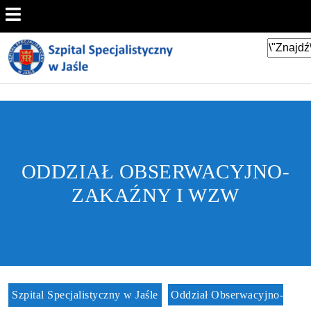
ODDZIAŁ OBSERWACYJNO-
ZAKAŹNY I WZW
Szpital Specjalistyczny w Jaśle
Oddział Obserwacyjno-