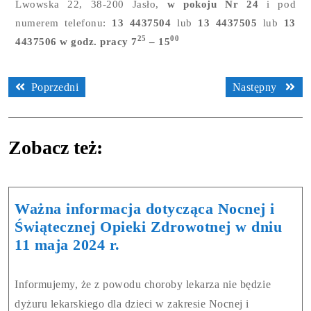
Lwowska 22, 38-200 Jasło,
w pokoju Nr 24
i pod
numerem telefonu:
13 4437504
lub
13 4437505
lub
13
25
00
4437506 w godz. pracy 7
– 15
Poprzedni
Następny
Zobacz też:
Ważna informacja dotycząca Nocnej i
Świątecznej Opieki Zdrowotnej w dniu
11 maja 2024 r.
Informujemy, że z powodu choroby lekarza nie będzie
dyżuru lekarskiego dla dzieci w zakresie Nocnej i