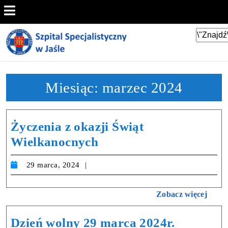
Miesiąc:
marzec 2024
Życzenia z okazji Świąt
Wielkanocnych
29 marca, 2024
Zobacz więcej
Dzień wolny 29 marca 2024r.