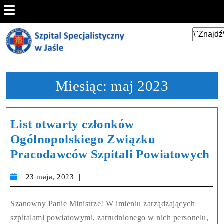
Miesiąc:
maj 2023
List otwarty członków
Ogólnopolskiego Związku
Pracodawców Szpitali Powiatowych
23 maja, 2023
Szanowny Panie Ministrze! W imieniu zarządzających
szpitalami powiatowymi, zatrudnionego w nich personelu,