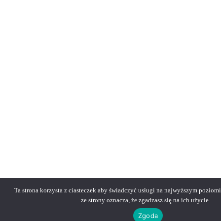
Ta strona korzysta z ciasteczek aby świadczyć usługi na najwyższym poziomi
ze strony oznacza, że zgadzasz się na ich użycie.
Zgoda