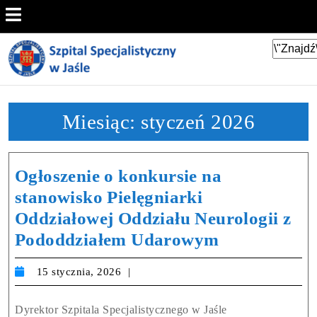
Miesiąc:
styczeń 2026
Ogłoszenie o konkursie na
stanowisko Pielęgniarki
Oddziałowej Oddziału Neurologii z
Pododdziałem Udarowym
15 stycznia, 2026
Dyrektor Szpitala Specjalistycznego w Jaśle