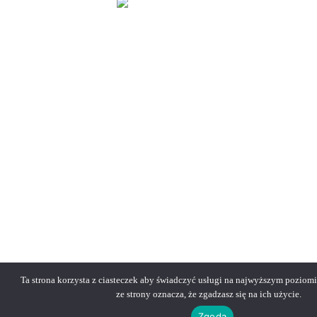
Projekt i wykonanie
Ta strona korzysta z ciasteczek aby świadczyć usługi na najwyższym poziomi
ze strony oznacza, że zgadzasz się na ich użycie.
Zgoda