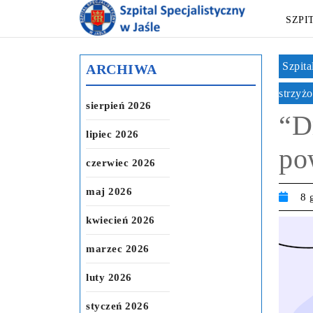
SZPI
Szpita
ARCHIWA
strzyż
sierpień 2026
“D
lipiec 2026
po
czerwiec 2026
maj 2026
8 
kwiecień 2026
marzec 2026
luty 2026
styczeń 2026