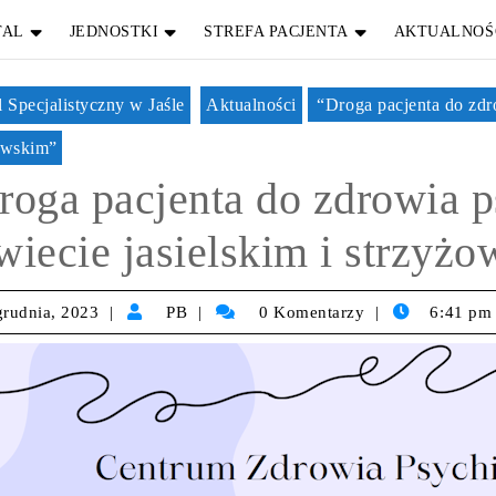
TAL
JEDNOSTKI
STREFA PACJENTA
AKTUALNOŚ
l Specjalistyczny w Jaśle
Aktualności
“Droga pacjenta do zdr
owskim”
roga pacjenta do zdrowia 
wiecie jasielskim i strzyż
grudnia, 2023
PB
0 Komentarzy
6:41 pm