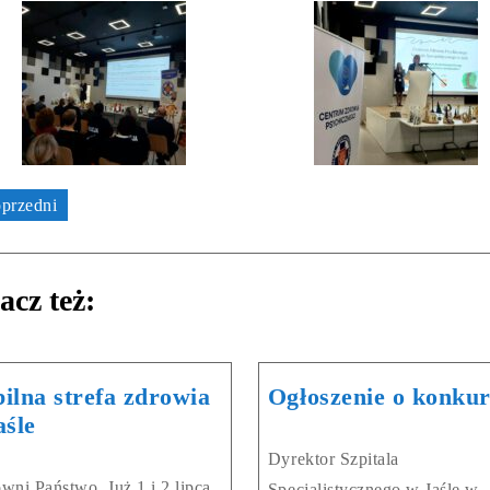
przedni
acz też:
ilna strefa zdrowia
Ogłoszenie o konkur
aśle
Dyrektor Szpitala
wni Państwo, Już 1 i 2 lipca
Specjalistycznego w Jaśle w