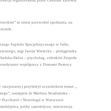
erencja organizowana przez Centrum Zdrowia
yżowskim” to temat przewodni spotkania, na
nostek.
nego Szpitala Specjalistycznego w Jaśle,
iennego, mgr Iwona Wietecha – pielęgniarka
abańska-Skóra – psycholog, członkini Zespołu
 koordynator współpracy z Domami Pomocy
 stacjonarny) przybliżył uczestnikom temat: „
znego”, następnie dr Marlena Stradomska –
Psychiatrii i Neurologii w Warszawie
samobójstwa, próby samobójcze, interwencja