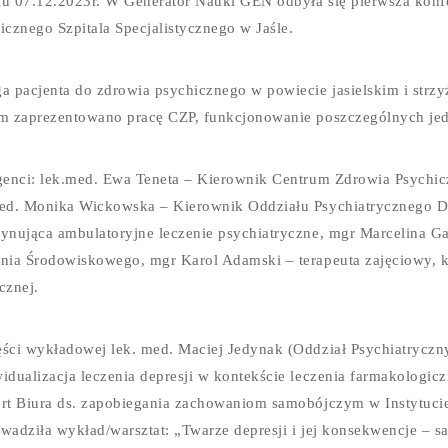
u 07.12.2023r. W Generator Nauki GEN odbyła się pierwsza konf
icznego Szpitala Specjalistycznego w Jaśle.
a pacjenta do zdrowia psychicznego w powiecie jasielskim i strz
m zaprezentowano pracę CZP, funkcjonowanie poszczególnych jed
genci: lek.med. Ewa Teneta – Kierownik Centrum Zdrowia Psychicz
ed. Monika Wickowska – Kierownik Oddziału Psychiatrycznego Dz
ynująca ambulatoryjne leczenie psychiatryczne, mgr Marcelina G
nia Środowiskowego, mgr Karol Adamski – terapeuta zajęciowy,
cznej.
ści wykładowej lek. med. Maciej Jedynak (Oddział Psychiatryczny
idualizacja leczenia depresji w kontekście leczenia farmakologic
rt Biura ds. zapobiegania zachowaniom samobójczym w Instytucie 
wadziła wykład/warsztat: „Twarze depresji i jej konsekwencje – 