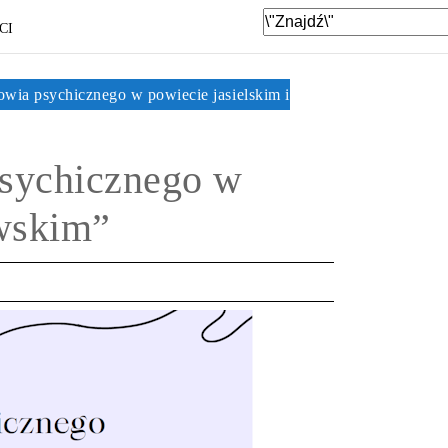
CI
owia psychicznego w powiecie jasielskim i
psychicznego w
owskim”